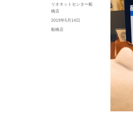
投
リオネットセンター船
稿
橋店
者
投
2019年5月14日
稿
カ
船橋店
日:
テ
ゴ
リ
ー