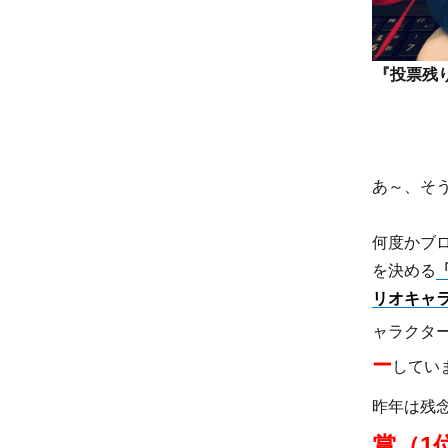
『投票残
あ～、そう
何度かブ
を決める
リオキャ
ャラクタ
ー
してい
昨年は残
賞（1