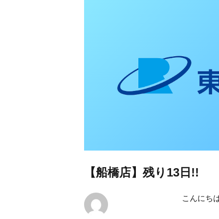
東日本リオン 補
【船橋店】残り13日!!
こんにち