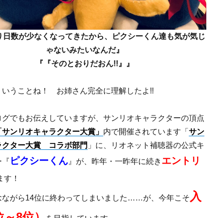
り日数が少なくなってきたから、ピクシーくん達も気が気じ
ゃないみたいなんだ』
『『そのとおりだおん!!』』
いうことね！ お姉さん完全に理解したよ!!
ログでもお伝えしていますが、サンリオキャラクターの頂点
「サンリオキャラクター大賞」
内で開催されています「
サン
ラクター大賞 コラボ部門
」に、リオネット補聴器の公式キ
ピクシーくん
エントリ
ー『
』が、昨年・一昨年に続き
ます！
入
念ながら14位に終わってしまいました……が、今年こそ
位～8位）