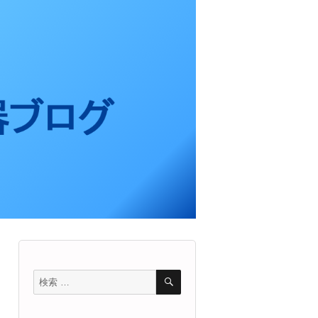
検
検
索
索
対