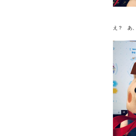
え？ あ、