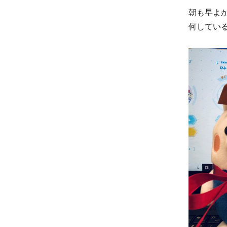
朝も早よ
何してい