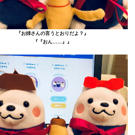
『お姉さんの言うとおりだよ？』
『『おん……』』