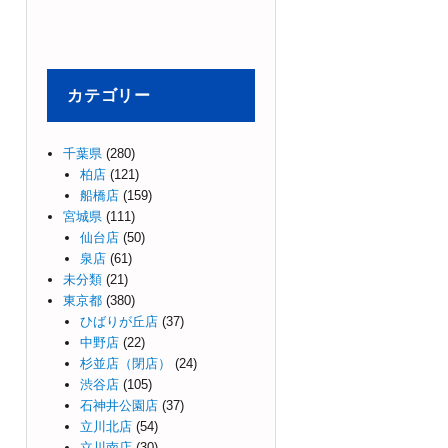
カテゴリー
千葉県
(280)
柏店
(121)
船橋店
(159)
宮城県
(111)
仙台店
(50)
泉店
(61)
未分類
(21)
東京都
(380)
ひばりが丘店
(37)
中野店
(22)
杉並店（閉店）
(24)
渋谷店
(105)
石神井公園店
(37)
立川北店
(54)
立川南店
(30)