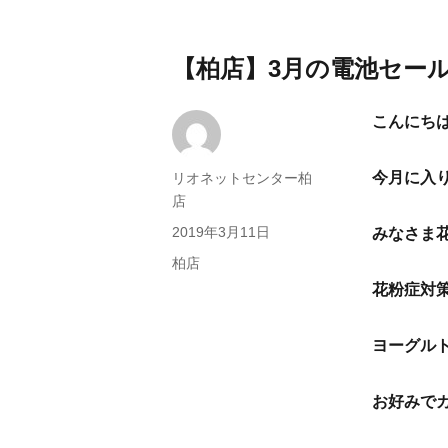
【柏店】3月の電池セール
こんにち
今月に入
投
リオネットセンター柏
稿
店
者
投
2019年3月11日
みなさま花
稿
カ
柏店
日:
テ
花粉症対
ゴ
リ
ヨーグル
ー
お好みで