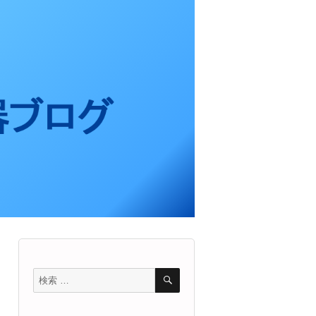
検
検
索
索
対