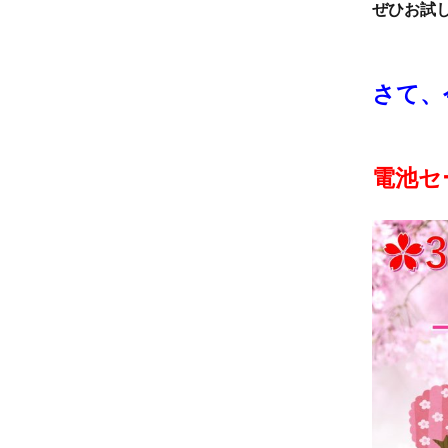
ぜひお試し
さて、
電池セ