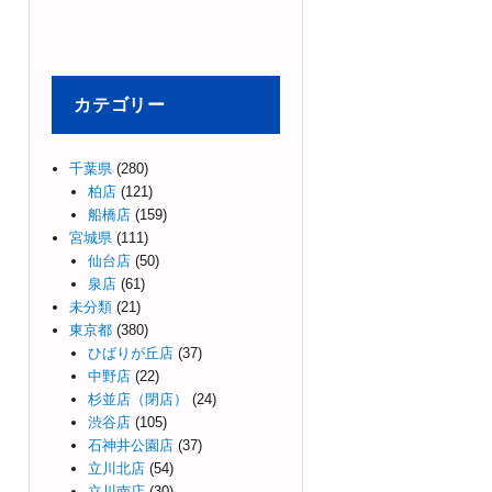
カテゴリー
千葉県
(280)
柏店
(121)
船橋店
(159)
宮城県
(111)
仙台店
(50)
泉店
(61)
未分類
(21)
東京都
(380)
ひばりが丘店
(37)
中野店
(22)
杉並店（閉店）
(24)
渋谷店
(105)
石神井公園店
(37)
立川北店
(54)
立川南店
(30)