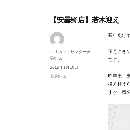
【安曇野店】若木迎え
新年あけ
正月にそ
投
リオネットセンター安
稿
曇野店
です。
者
投
2019年1月10日
稿
昨年末、
カ
安曇野店
日:
テ
植え替え
ゴ
すが、気
リ
ー