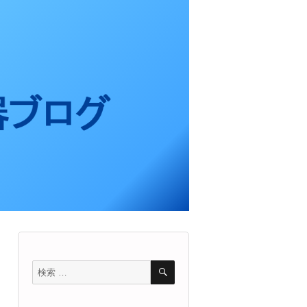
検
検
索
索
対