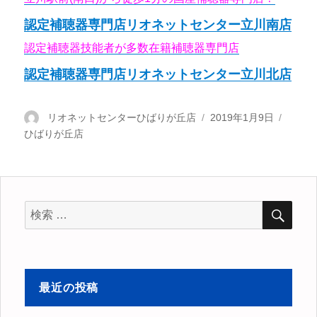
認定補聴器専門店リオネットセンター立川南店
認定補聴器技能者が多数在籍補聴器専門店
認定補聴器専門店リオネットセンター立川北店
投
リオネットセンターひばりが丘店
投
2019年1月9日
カ
ひばりが丘店
稿
稿
テ
者
日:
ゴ
リ
ー
検
検
索
索
対
象:
最近の投稿