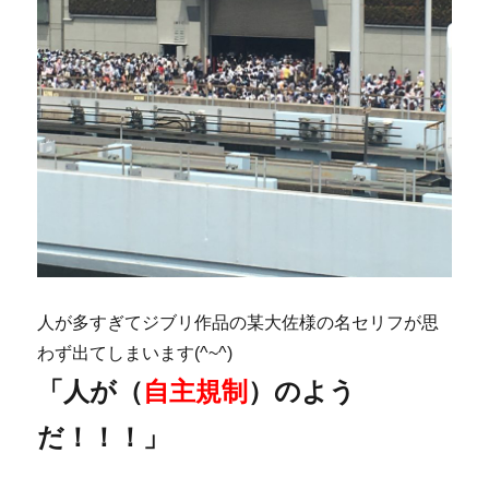
人が多すぎてジブリ作品の某大佐様の名セリフが思
わず出てしまいます(^~^)
「人が（
自主規制
）のよう
だ！！！」