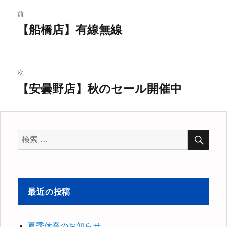
投
前
稿
【船橋店】有線無線
過
去
ナ
の
ビ
投
次
稿:
【安曇野店】秋のセール開催中
ゲ
次
の
ー
投
シ
稿:
検
検
索
索
ョ
対
ン
象:
最近の投稿
夏季休業のお知らせ