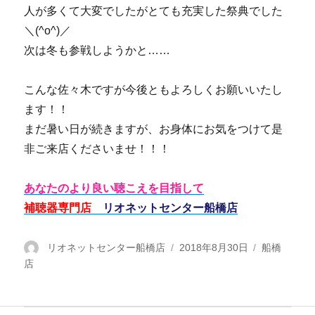
人が多くて大変でしたがとても充実した祭典でした
＼(^o^)／
次は冬も参戦しようかと……
こんな佐々木ですが今後ともよろしくお願いいたし
ます！！
まだ暑い日が続きますが、お身体にお気をつけて是
非ご来店くださいませ！！！
あなたのより良い聴こえを目指して
補聴器専門店
リオネットセンター船橋店
投
リオネットセンター船橋店
投
2018年8月30日
カ
船橋
店
稿
稿
テ
者
日:
ゴ
リ
ー