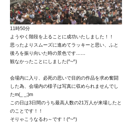
11時50分
ようやく階段を上ることに成功いたしました！！
思ったよりスムーズに進めてラッキーと思い、ふと
後ろを振り向いた時の景色です……
観なかったことにしました(^~^)
会場内に入り、必死の思いで目的の作品を求め奮闘
した為、会場内の様子は写真に収められませんでし
たm(_ _;)m
この日は3日間のうち最高人数の21万人が来場したと
のことです！！
そりゃこうなるわ～です！(^~^)