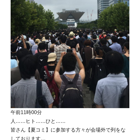
午前11時00分
人……ヒト……ひと……
皆さん【夏コミ】に参加する方々が会場外で列をな
しております…