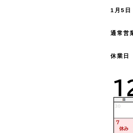
1月5
通常営
休業