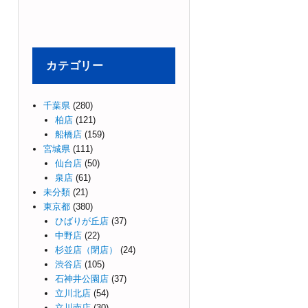
カテゴリー
千葉県
(280)
柏店
(121)
船橋店
(159)
宮城県
(111)
仙台店
(50)
泉店
(61)
未分類
(21)
東京都
(380)
ひばりが丘店
(37)
中野店
(22)
杉並店（閉店）
(24)
渋谷店
(105)
石神井公園店
(37)
立川北店
(54)
立川南店
(30)