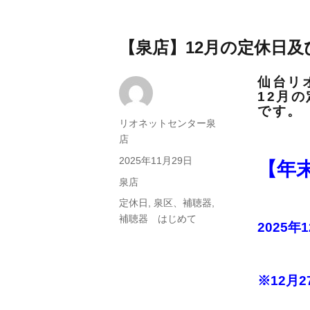
【泉店】12月の定休日
仙台リ
12月
です。
投
リオネットセンター泉
稿
店
者
投
2025年11月29日
【年
稿
カ
泉店
日:
テ
タ
定休日
,
泉区、補聴器
,
ゴ
グ
補聴器 はじめて
2025年
リ
ー
※12月