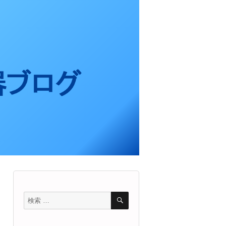
検
検
索
索
対