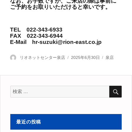
なお、お手数ですが、ご来店の際は事前に
ご予約をお取りいただけると幸いです。
TEL 022-343-6933
FAX 022-343-6944
E-Mail hr-suzuki@rion-east.co.jp
投
リオネットセンター泉店
投
2025年6月30日
カ
泉店
稿
稿
テ
者
日:
ゴ
リ
ー
検
検
索
索
対
象:
最近の投稿