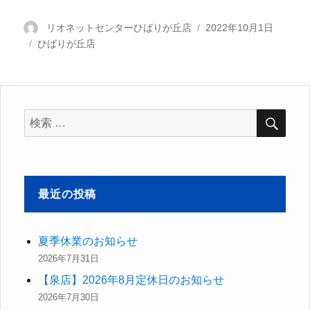
投
リオネットセンターひばりが丘店
投
2022年10月1日
カ
ひばりが丘店
稿
稿
テ
者
日:
ゴ
リ
ー
検
検
索
索
対
象:
最近の投稿
夏季休業のお知らせ
2026年7月31日
【泉店】2026年8月定休日のお知らせ
2026年7月30日