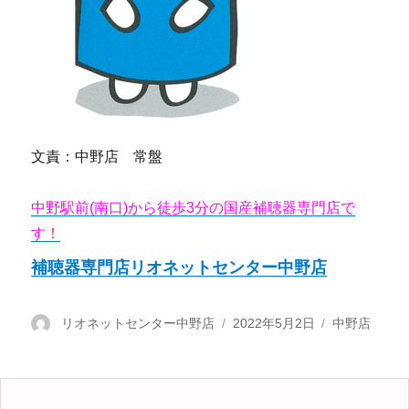
文責：中野店 常盤
中野駅前(南口)から徒歩3分の国産補聴器専門店で
す！
補聴器専門店リオネットセンター中野店
投
リオネットセンター中野店
投
2022年5月2日
カ
中野店
稿
稿
テ
者
日:
ゴ
リ
ー