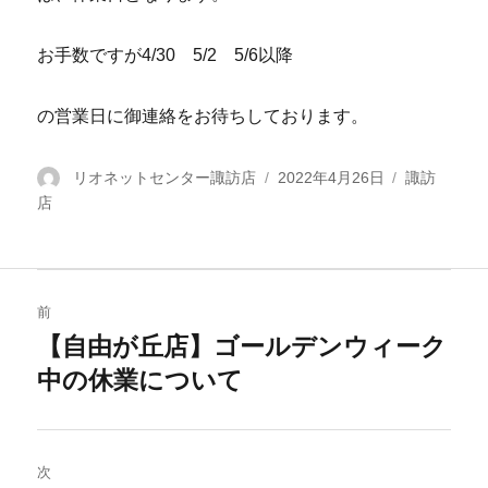
お手数ですが4/30 5/2 5/6以降
の営業日に御連絡をお待ちしております。
投
リオネットセンター諏訪店
投
2022年4月26日
カ
諏訪
店
稿
稿
テ
者
日:
ゴ
リ
ー
投
前
稿
【自由が丘店】ゴールデンウィーク
過
中の休業について
去
ナ
の
ビ
投
稿:
ゲ
次