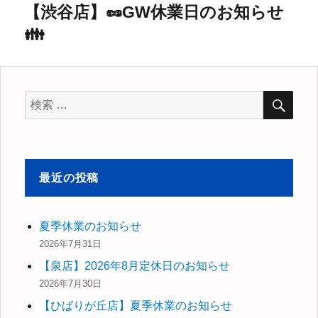
【渋谷店】🥜GW休業日のお知らせ
次
ー
👪
の
シ
投
稿:
ョ
検
検
ン
索
索
対
象:
最近の投稿
夏季休業のお知らせ
2026年7月31日
【泉店】2026年8月定休日のお知らせ
2026年7月30日
【ひばりが丘店】夏季休業のお知らせ