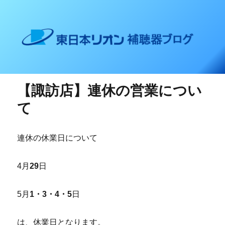
東日本リオン 補聴器ブログ
【諏訪店】連休の営業につい
て
連休の休業日について
4月
29
日
5月
1・3・4・5
日
は、休業日となります。