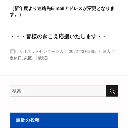
（新年度より連絡先E-mailアドレスが変更となりま
す。）
・・・皆様のきこえ応援いたします・・
投
リオネットセンター泉店
投
2022年3月26日
カ
泉店
タ
定休日
稿
,
泉区、補聴器
稿
テ
グ
者
日:
ゴ
リ
ー
検
検
索
索
対
象:
最近の投稿