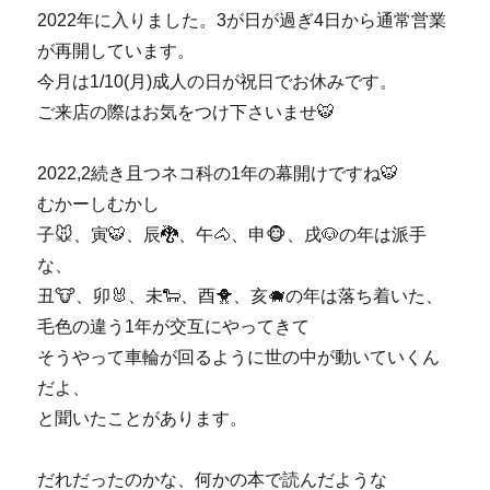
2022年に入りました。3が日が過ぎ4日から通常営業
が再開しています。
今月は1/10(月)成人の日が祝日でお休みです。
ご来店の際はお気をつけ下さいませ🐯
2022,2続き且つネコ科の1年の幕開けですね🐯
むかーしむかし
子🐭、寅🐯、辰🐉、午🐴、申🐵、戌🐶の年は派手
な、
丑🐮、卯🐰、未🐑、酉🐥、亥🐗の年は落ち着いた、
毛色の違う1年が交互にやってきて
そうやって車輪が回るように世の中が動いていくん
だよ、
と聞いたことがあります。
だれだったのかな、何かの本で読んだような