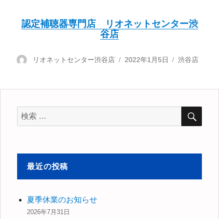
認定補聴器専門店 リオネットセンター渋
谷店
投
リオネットセンター渋谷店
投
2022年1月5日
カ
渋谷店
稿
稿
テ
者
日:
ゴ
リ
ー
検
検
索
索
対
象:
最近の投稿
夏季休業のお知らせ
2026年7月31日