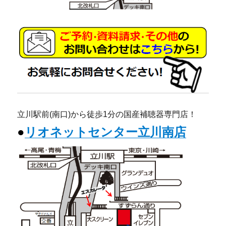
立川駅前(南口)から徒歩1分の国産補聴器専門店！
●
リオネットセンター立川南店