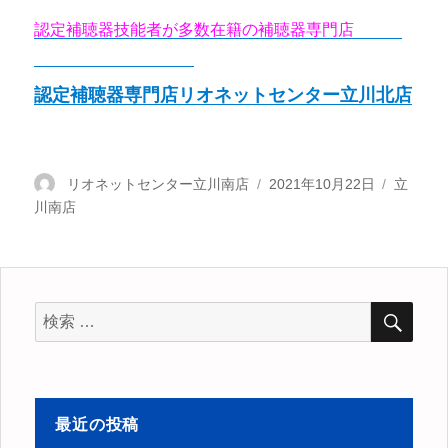
認定補聴器技能者が多数在籍の補聴器専門店
リオネ
ットセンター立川北店
認定補聴器専門店リオネットセンター立川北店
投
リオネットセンター立川南店
投
2021年10月22日
カ
立
川南店
稿
稿
テ
者
日:
ゴ
リ
ー
検
検
索
索
対
象:
最近の投稿