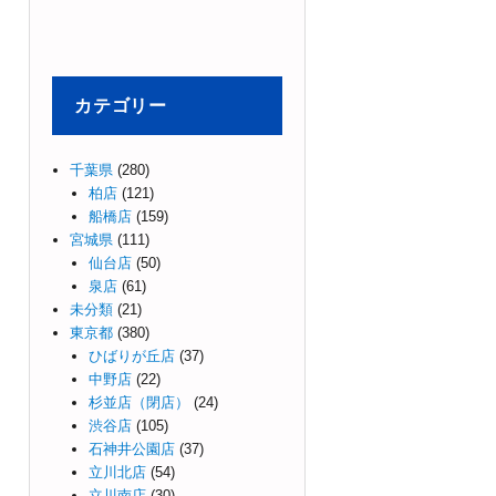
カテゴリー
千葉県
(280)
柏店
(121)
船橋店
(159)
宮城県
(111)
仙台店
(50)
泉店
(61)
未分類
(21)
東京都
(380)
ひばりが丘店
(37)
中野店
(22)
杉並店（閉店）
(24)
渋谷店
(105)
石神井公園店
(37)
立川北店
(54)
立川南店
(30)