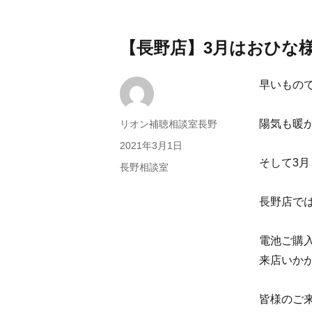
【長野店】3月はおひな様
早いもの
陽気も暖
投
リオン補聴相談室長野
稿
投
2021年3月1日
者
稿
そして3
カ
長野相談室
日:
テ
ゴ
長野店で
リ
ー
電池ご購
来店いか
皆様のご