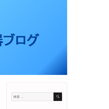
検
検
索
索
対