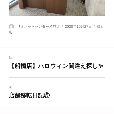
投
リオネットセンター渋谷店
投
2020年10月27日
カ
渋谷
店
稿
稿
テ
者
日:
ゴ
リ
ー
投
前
稿
【船橋店】ハロウィン間違え探し✨
過
去
ナ
の
ビ
投
次
稿:
店舗移転日記⑤
ゲ
次
の
ー
投