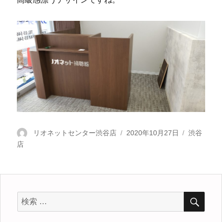
投
リオネットセンター渋谷店
投
2020年10月27日
カ
渋谷
店
稿
稿
テ
者
日:
ゴ
リ
ー
検
検
索
索