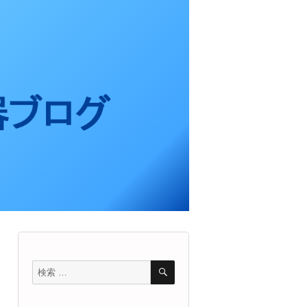
検
検
索
索
対