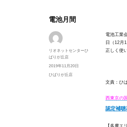
電池月間
電池工業会
日（12月
正しく使
投
リオネットセンターひ
稿
ばりが丘店
者
投
2019年11月20日
稿
カ
ひばりが丘店
日:
テ
文責：ひ
ゴ
リ
西東京の
ー
認定補聴
【多摩エ