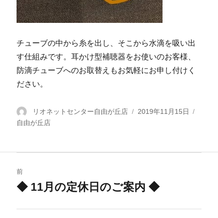
チューブの中から糸を出し、そこから水滴を吸い出
す仕組みです。耳かけ型補聴器をお使いのお客様、
防滴チューブへのお取替えもお気軽にお申し付けく
ださい。
投
リオネットセンター自由が丘店
投
2019年11月15日
カ
自由が丘店
稿
稿
テ
者
日:
ゴ
リ
ー
投
前
稿
◆ 11月の定休日のご案内 ◆
過
去
ナ
の