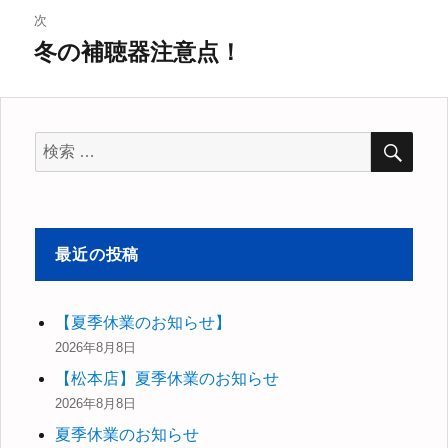
ビ
投
次
稿:
冬の補聴器注意点！
ゲ
次
の
ー
投
シ
稿:
検
検
索
索
ョ
対
ン
象:
最近の投稿
【夏季休業のお知らせ】
2026年8月8日
【松本店】夏季休業のお知らせ
2026年8月8日
夏季休業のお知らせ