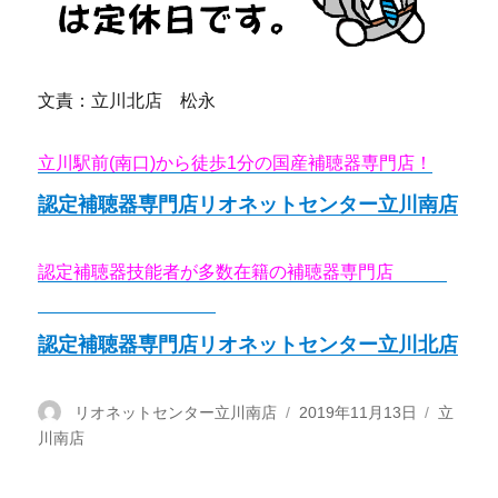
文責：立川北店 松永
立川駅前(南口)から徒歩1分の国産補聴器専門店！
認定補聴器専門店リオネットセンター立川南店
認定補聴器技能者が多数在籍の補聴器専門店
リオネ
ットセンター立川北店
認定補聴器専門店リオネットセンター立川北店
投
リオネットセンター立川南店
投
2019年11月13日
カ
立
川南店
稿
稿
テ
者
日:
ゴ
リ