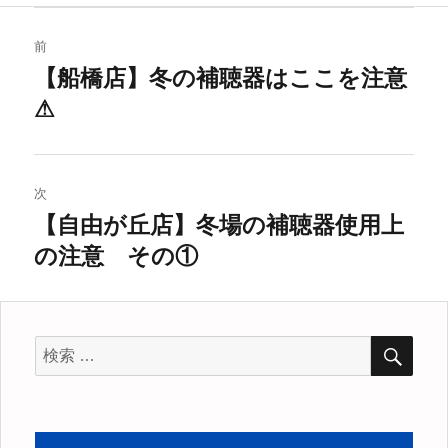
ー
投
前
稿
【船橋店】冬の補聴器はここを注意
過
⚠
去
ナ
の
ビ
投
稿:
ゲ
次
【自由が丘店】冬場の補聴器使用上
次
ー
の注意 その①
の
シ
投
稿:
ョ
検
検
ン
索
索
対
象: