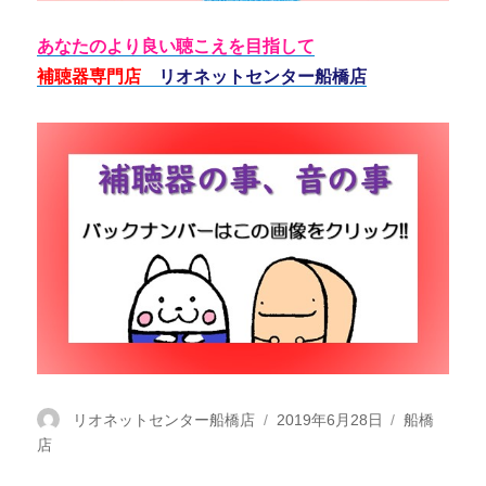
あなたのより良い聴こえを目指して
補聴器専門店
リオネットセンター船橋店
投
リオネットセンター船橋店
投
2019年6月28日
カ
船橋
店
稿
稿
テ
者
日:
ゴ