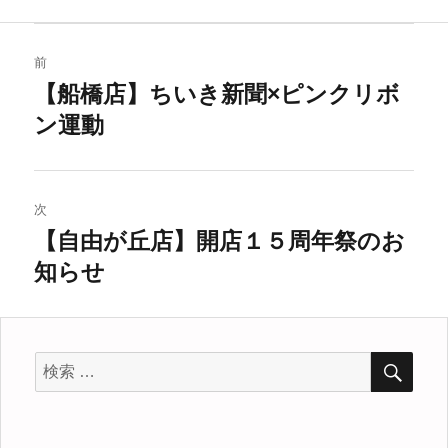
リ
ー
投
前
稿
【船橋店】ちいき新聞×ピンクリボ
過
ン運動
去
ナ
の
ビ
投
稿:
ゲ
次
【自由が丘店】開店１５周年祭のお
次
ー
知らせ
の
シ
投
稿:
ョ
検
検
ン
索
索
対