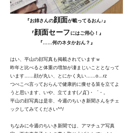
顔面
『お姉さんの
が載ってるおん♪』
顔面セーフ
『
にはご用心！』
『……何のネタかおん？』
はい、平山の顔写真も掲載されていますｗ
昨年と比べると体重の増加が凄まじいこととなって
います……顔が丸い、とにかく丸い……o…rz
つべこべ言っておらんで健康的に痩せる策を立てよ
うと思います、いや、立てます(ノД`)・゜・。
平山の顔写真は是非、今週のちいき新聞さんをチェ
ックしてみてください^^/
ちなみに今週のちいき新聞では、アマチュア写真