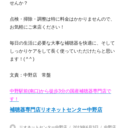
せんか？
点検・掃除・調整は特に料金はかかりませんので、
お気軽にご来店ください！
毎日の生活に必要な大事な補聴器を快適に、そして
しっかりケアをして長く使っていただけたらと思い
ます！( ^ ^ )
文責：中野店 常盤
中野駅前(南口)から徒歩3分の国産補聴器専門店で
す！
補聴器専門店リオネットセンター中野店
投
リオネットセンター中野店
投
2019年6月3日
カ
中野店