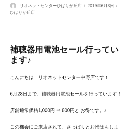
投
リオネットセンターひばりが丘店
投
2019年6月3日
カ
ひばりが丘店
稿
稿
テ
者
日:
ゴ
リ
ー
補聴器用電池セール行ってい
ます♪
こんにちは リオネットセンター中野店です！
6月28日まで、補聴器用電池セールを行っています！
店舗通常価格1,000円 ⇒ 800円と お得です。♪
この機会にご来店されて、さっぱりとお掃除もしま