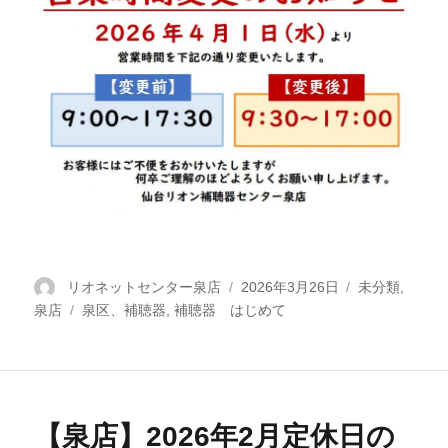
投
リオネットセンター泉店
投
2026年3月26日
カ
未分類
,
泉店
稿
タ
泉区、補聴器
,
補聴器 はじめて
稿
テ
者
グ
日:
ゴ
リ
ー
【泉店】2026年2月定休日の