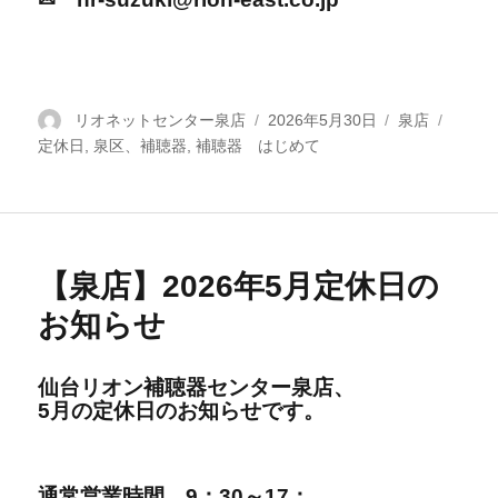
投
リオネットセンター泉店
投
2026年5月30日
カ
泉店
タ
定休日
稿
,
泉区、補聴器
,
補聴器 はじめて
稿
テ
グ
者
日:
ゴ
リ
ー
【泉店】2026年5月定休日の
お知らせ
仙台リオン補聴器センター泉店、
5
月の定休日の
お知らせです。
通
常営
業時間
9：30～17：