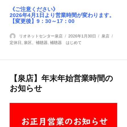
《ご注意ください》
2026年4月1日より営業時間が変わります。
【変更後】9：30～17：00
投
リオネットセンター泉店
投
2026年1月30日
カ
泉店
タ
定休日
稿
,
泉区、補聴器
,
補聴器 はじめて
稿
テ
グ
者
日:
ゴ
リ
ー
【泉店】年末年始営業時間の
お知らせ