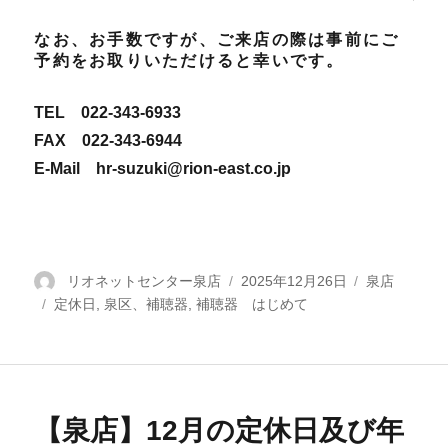
なお、お手数ですが、ご来店の際は事前にご
予約をお取りいただけると幸いです。
TEL 022-343-6933
FAX 022-343-6944
E-Mail hr-suzuki@rion-east.co.jp
投
リオネットセンター泉店
投
2025年12月26日
カ
泉店
タ
定休日
稿
,
泉区、補聴器
,
補聴器 はじめて
稿
テ
グ
者
日:
ゴ
リ
ー
【泉店】12月の定休日及び年