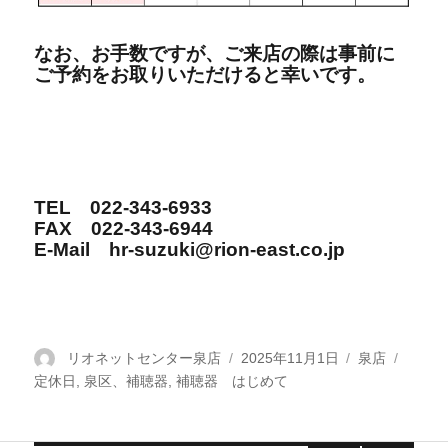
なお、お手数ですが、ご来店の際は事前に
ご予約をお取りいただけると幸いです。
TEL 022-343-6933
FAX 022-343-6944
E-Mail hr-suzuki@rion-east.co.jp
投
リオネットセンター泉店
投
2025年11月1日
カ
泉店
タ
定休日
稿
,
泉区、補聴器
,
補聴器 はじめて
稿
テ
グ
者
日:
ゴ
リ