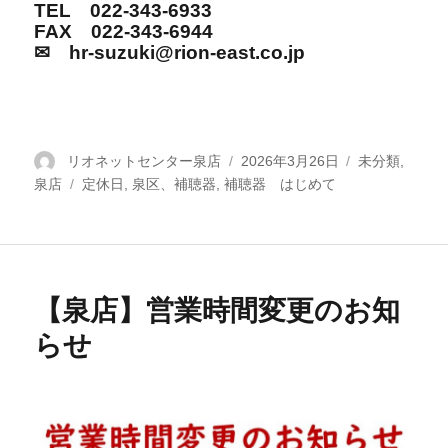
TEL 022-343-6933
FAX 022-343-6944
✉ hr-suzuki@rion-east.co.jp
投
リオネットセンター泉店
投
2026年3月26日
カ
未分類
,
泉店
稿
タ
定休日
,
泉区、補聴器
,
補聴器 はじめて
稿
テ
者
グ
日:
ゴ
リ
ー
【泉店】営業時間変更のお知
らせ