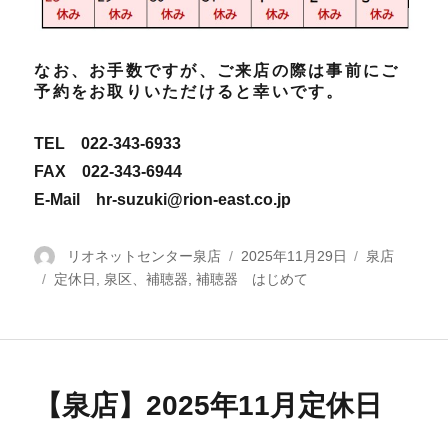
なお、お手数ですが、ご来店の際は事前にご
予約をお取りいただけると幸いです。
TEL 022-343-6933
FAX 022-343-6944
E-Mail hr-suzuki@rion-east.co.jp
投
リオネットセンター泉店
投
2025年11月29日
カ
泉店
タ
定休日
稿
,
泉区、補聴器
,
補聴器 はじめて
稿
テ
グ
者
日:
ゴ
リ
ー
【泉店】2025年11月定休日