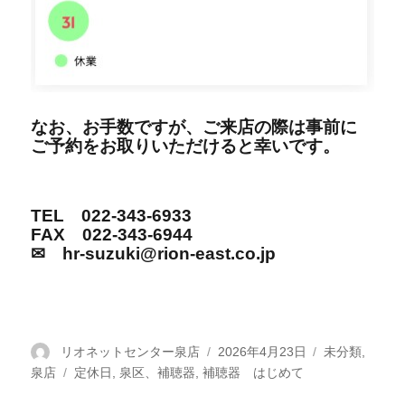
なお、お手数ですが、ご来店の際は事前に
ご予約をお取りいただけると幸いです。
TEL 022-343-6933
FAX 022-343-6944
✉ hr-suzuki@rion-east.co.jp
投
リオネットセンター泉店
投
2026年4月23日
カ
未分類
,
泉店
稿
タ
定休日
,
泉区、補聴器
,
補聴器 はじめて
稿
テ
者
グ
日:
ゴ