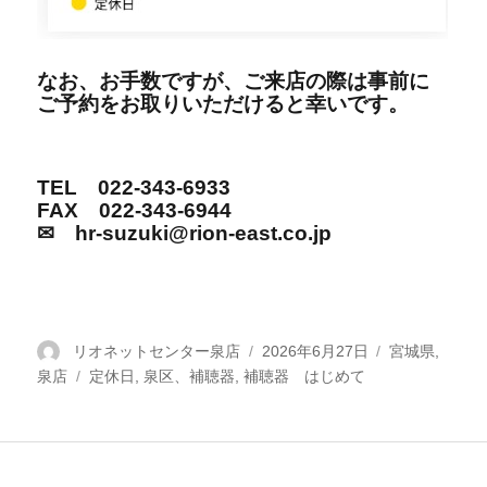
なお、お手数ですが、ご来店の際は事前に
ご予約をお取りいただけると幸いです。
TEL 022-343-6933
FAX 022-343-6944
✉ hr-suzuki@rion-east.co.jp
投
リオネットセンター泉店
投
2026年6月27日
カ
宮城県
,
泉店
稿
タ
定休日
,
泉区、補聴器
,
補聴器 はじめて
稿
テ
者
グ
日:
ゴ
リ
ー