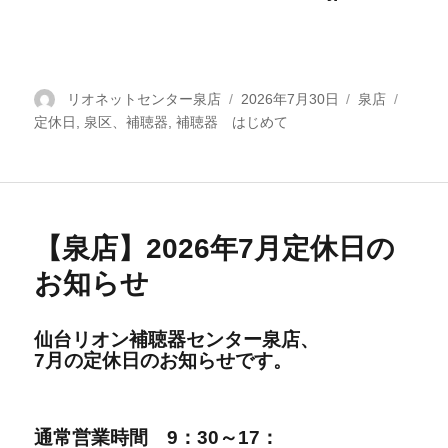
投
リオネットセンター泉店
投
2026年7月30日
カ
泉店
タ
定休日
稿
,
泉区、補聴器
,
補聴器 はじめて
稿
テ
グ
者
日:
ゴ
リ
ー
【泉店】2026年7月定休日の
お知らせ
仙台リオン補聴器センター泉店、
7
月の定休日の
お知らせです。
通
常営
業時間
9：30～17：