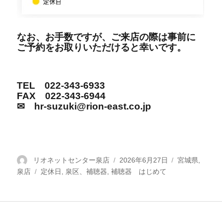
なお、お手数ですが、ご来店の際は事前に
ご予約をお取りいただけると幸いです。
TEL 022-343-6933
FAX 022-343-6944
✉ hr-suzuki@rion-east.co.jp
投
リオネットセンター泉店
投
2026年6月27日
カ
宮城県
,
泉店
稿
タ
定休日
,
泉区、補聴器
,
補聴器 はじめて
稿
テ
者
グ
日:
ゴ
リ
ー