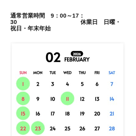
通
常営
業時間
9：00～17：
30
休業日 日曜・
祝日・年末年始