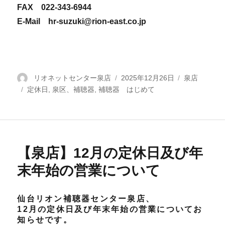
FAX 022-343-6944
E-Mail hr-suzuki@rion-east.co.jp
投
リオネットセンター泉店
投
2025年12月26日
カ
泉店
タ
定休日
稿
,
泉区、補聴器
,
補聴器 はじめて
稿
テ
グ
者
日:
ゴ
リ
ー
【泉店】12月の定休日及び年
末年始の営業について
仙台リオン補聴器センター泉店、
12月の定休日及び年末年始の営業についてお
知らせです。