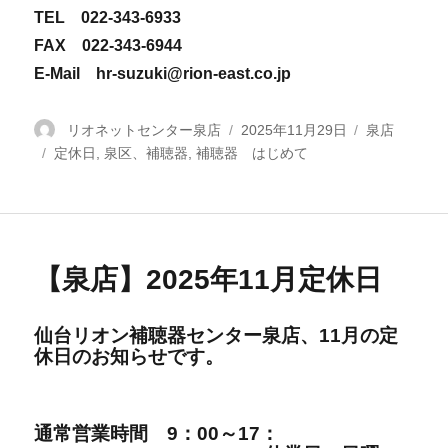
TEL 022-343-6933
FAX 022-343-6944
E-Mail hr-suzuki@rion-east.co.jp
投
リオネットセンター泉店
投
2025年11月29日
カ
泉店
タ
定休日
稿
,
泉区、補聴器
,
補聴器 はじめて
稿
テ
グ
者
日:
ゴ
リ
ー
【泉店】2025年11月定休日
仙台リオン補聴器センター泉店、11
月の定
休日の
お知らせです。
通常営業時間
9：00～17：