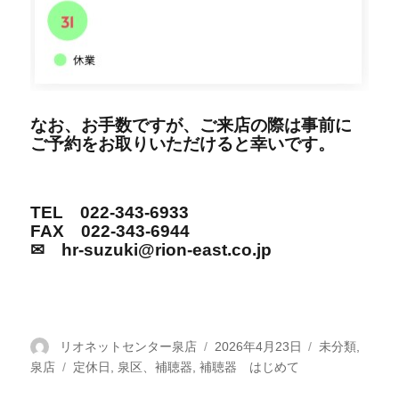
なお、お手数ですが、ご来店の際は事前に
ご予約をお取りいただけると幸いです。
TEL 022-343-6933
FAX 022-343-6944
✉ hr-suzuki@rion-east.co.jp
投
リオネットセンター泉店
投
2026年4月23日
カ
未分類
,
泉店
稿
タ
定休日
,
泉区、補聴器
,
補聴器 はじめて
稿
テ
者
グ
日:
ゴ