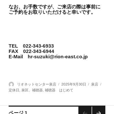
なお、お手数ですが、ご来店の際は事前に
ご予約をお取りいただけると幸いです。
TEL 022-343-6933
FAX 022-343-6944
E-Mail hr-suzuki@rion-east.co.jp
投
リオネットセンター泉店
投
2025年9月30日
カ
泉店
タ
定休日
稿
,
泉区、補聴器
,
補聴器 はじめて
稿
テ
グ
者
日:
ゴ
リ
ー
投
ページ
1