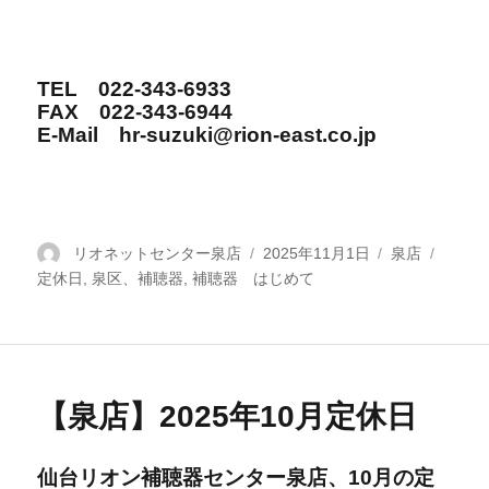
TEL 022-343-6933
FAX 022-343-6944
E-Mail hr-suzuki@rion-east.co.jp
投
リオネットセンター泉店
投
2025年11月1日
カ
泉店
タ
定休日
稿
,
泉区、補聴器
,
補聴器 はじめて
稿
テ
グ
者
日:
ゴ
リ
ー
【泉店】2025年10月定休日
仙台リオン補聴器センター泉店、10
月の定