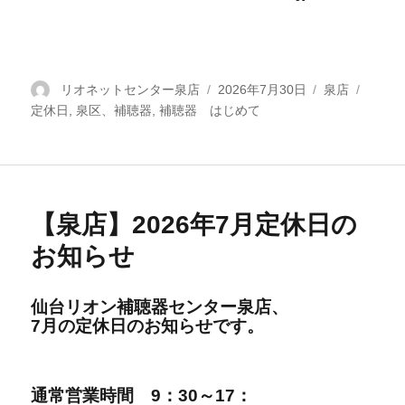
投
リオネットセンター泉店
投
2026年7月30日
カ
泉店
タ
定休日
稿
,
泉区、補聴器
,
補聴器 はじめて
稿
テ
グ
者
日:
ゴ
リ
ー
【泉店】2026年7月定休日の
お知らせ
仙台リオン補聴器センター泉店、
7
月の定休日の
お知らせです。
通
常営
業時間
9：30～17：