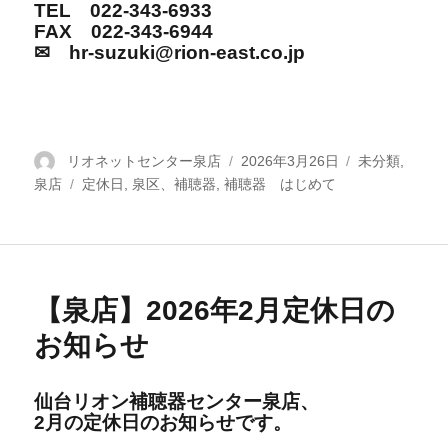
TEL 022-343-6933
FAX 022-343-6944
✉ hr-suzuki@rion-east.co.jp
投
リオネットセンター泉店
投
2026年3月26日
カ
未分類
,
泉店
稿
タ
定休日
,
泉区、補聴器
,
補聴器 はじめて
稿
テ
者
グ
日:
ゴ
リ
ー
【泉店】2026年2月定休日の
お知らせ
仙台リオン補聴器センター泉店、
2
月の定休日の
お知らせです。