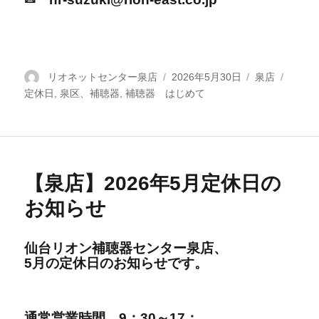
投
リオネットセンター泉店
投
2026年5月30日
カ
泉店
タ
定休日
稿
,
泉区、補聴器
,
補聴器 はじめて
稿
テ
グ
者
日:
ゴ
リ
ー
【泉店】2026年5月定休日の
お知らせ
仙台リオン補聴器センター泉店、
5
月の定休日の
お知らせです。
通
常営
業時間
9：30～17：