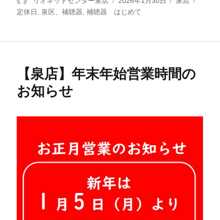
投
リオネットセンター泉店
投
2026年1月30日
カ
泉店
タ
定休日
稿
,
泉区、補聴器
,
補聴器 はじめて
稿
テ
グ
者
日:
ゴ
リ
ー
【泉店】年末年始営業時間の
お知らせ