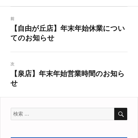
リ
ー
投
前
稿
【自由が丘店】年末年始休業につい
過
てのお知らせ
去
ナ
の
ビ
投
稿:
ゲ
次
【泉店】年末年始営業時間のお知ら
次
ー
せ
の
シ
投
稿:
ョ
検
検
ン
索
索
対
象: