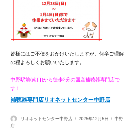
皆様にはご不便をおかけいたしますが、何卒ご理解
の程よろしくお願いいたします。
中野駅前(南口)から徒歩3分の国産補聴器専門店で
す！
補聴器専門店リオネットセンター中野店
投
リオネットセンター中野店
投
2025年12月5日
カ
中野
店
稿
稿
テ
者
日:
ゴ