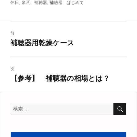
休日
,
稿
泉区、補聴器
,
補聴器 はじめて
稿
テ
グ
者
日:
ゴ
リ
ー
投
前
稿
補聴器用乾燥ケース
過
去
ナ
の
ビ
投
次
稿:
【参考】 補聴器の相場とは？
ゲ
次
の
ー
投
シ
稿:
検
検
索
索
ョ
対
ン
象: