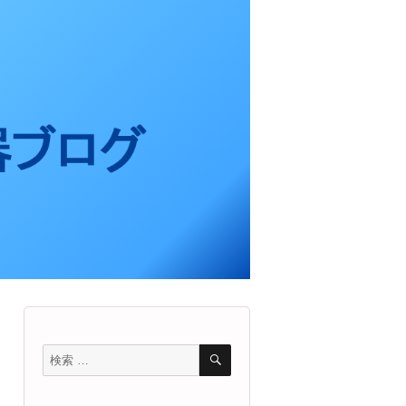
検
検
索
索
対