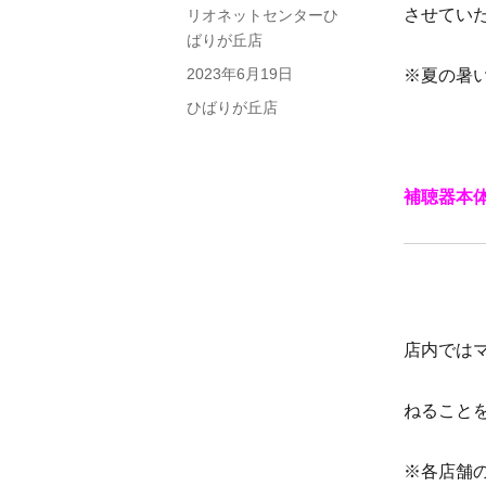
させてい
投
リオネットセンターひ
稿
ばりが丘店
者
投
2023年6月19日
※夏の暑
稿
カ
ひばりが丘店
日:
テ
ゴ
リ
補聴器本
ー
店内では
ねること
※各店舗