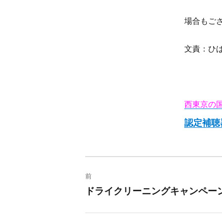
場合もご
文責：ひ
西東京の
認定補聴
投
前
稿
ドライクリーニングキャンペー
過
去
ナ
の