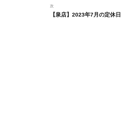
ビ
次
投
【泉店】2023年7月の定休日
稿:
次
ゲ
の
ー
投
稿:
シ
ョ
ン