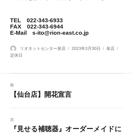
TEL 022-343-6933
FAX 022-343-6944
E-Mail s-ito@rion-east.co.jp
投
リオネットセンター泉店
投
2023年3月30日
カ
泉店
タ
定休日
稿
稿
テ
グ
者
日:
ゴ
リ
ー
投
前
稿
【仙台店】開花宣言
過
去
ナ
の
ビ
投
次
稿:
『見せる補聴器』オーダーメイドに
ゲ
次