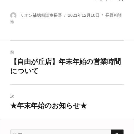
投
リオン補聴相談室長野
投
2021年12月10日
カ
長野相談
室
稿
稿
テ
者
日:
ゴ
リ
ー
投
前
稿
【自由が丘店】年末年始の営業時間
過
について
去
ナ
の
ビ
投
稿:
ゲ
次
★年末年始のお知らせ★
次
ー
の
シ
投
稿:
検
検