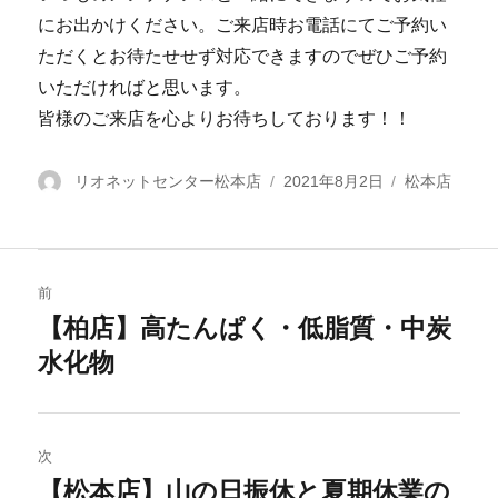
にお出かけください。ご来店時お電話にてご予約い
ただくとお待たせせず対応できますのでぜひご予約
いただければと思います。
皆様のご来店を心よりお待ちしております！！
投
リオネットセンター松本店
投
2021年8月2日
カ
松本店
稿
稿
テ
者
日:
ゴ
リ
投
ー
前
稿
【柏店】高たんぱく・低脂質・中炭
過
水化物
去
ナ
の
ビ
投
稿:
ゲ
次
【松本店】山の日振休と夏期休業の
次