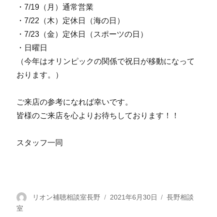
・7/19（月）通常営業
・7/22（木）定休日（海の日）
・7/23（金）定休日（スポーツの日）
・日曜日
（今年はオリンピックの関係で祝日が移動になって
おります。）
ご来店の参考になれば幸いです。
皆様のご来店を心よりお待ちしております！！
スタッフ一同
投
リオン補聴相談室長野
投
2021年6月30日
カ
長野相談
室
稿
稿
テ