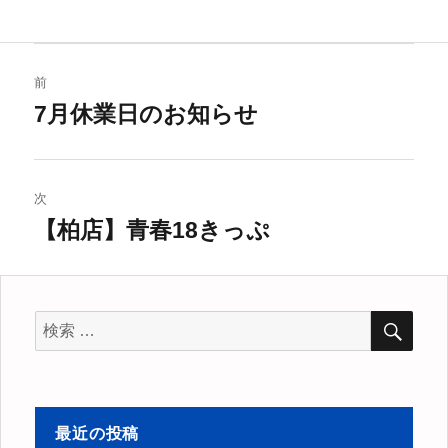
者
日:
ゴ
リ
ー
投
前
稿
7月休業日のお知らせ
過
去
ナ
の
ビ
投
次
稿:
【柏店】青春18きっぷ
ゲ
次
の
ー
投
シ
稿:
検
検
索
索
ョ
対
ン
象:
最近の投稿