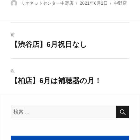
投
リオネットセンター中野店
投
2021年6月2日
カ
中野店
稿
稿
テ
者
日:
ゴ
リ
投
ー
前
稿
【渋谷店】6月祝日なし
過
去
ナ
の
ビ
投
次
稿:
【柏店】6月は補聴器の月！
ゲ
次
の
ー
投
シ
稿:
検
検
索
索
ョ
対
ン
象: