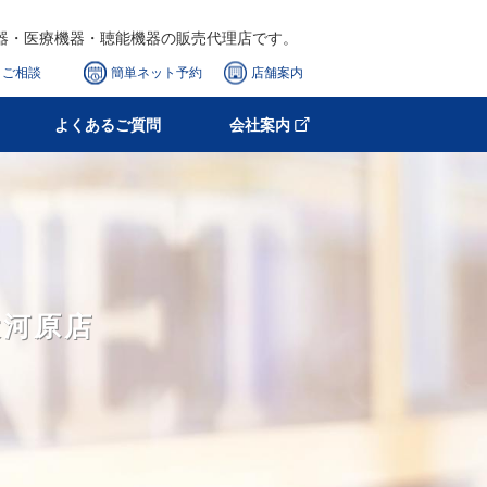
器・医療機器・聴能機器の販売代理店です。
ご相談
簡単ネット予約
店舗案内
ご相談
よくあるご質問
簡単ネット予約
会社案内
店舗案内
HOME
選ばれる理由
大河原店
店舗案内
サービス
製品と購入補助金
初めての方