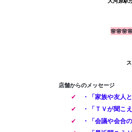
大河原駅
🌸🌸
ス
店舗からのメッセージ
✔
・「家族や友人
✔
・「ＴＶが聞こ
✔
・「会議や会合