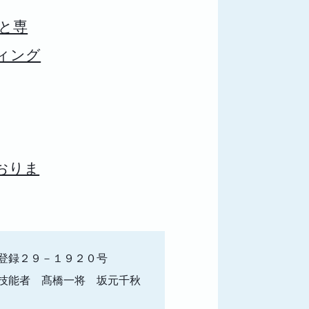
と専
ィング
おりま
登録２９－１９２０号
技能者 髙橋一将 坂元千秋