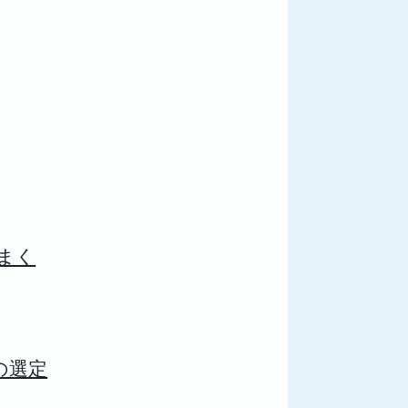
まく
の選定